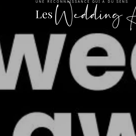
Wedding 
UNE RECONNAISSANCE QUI A DU SENS
Les