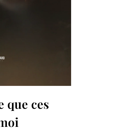
e que ces
moi