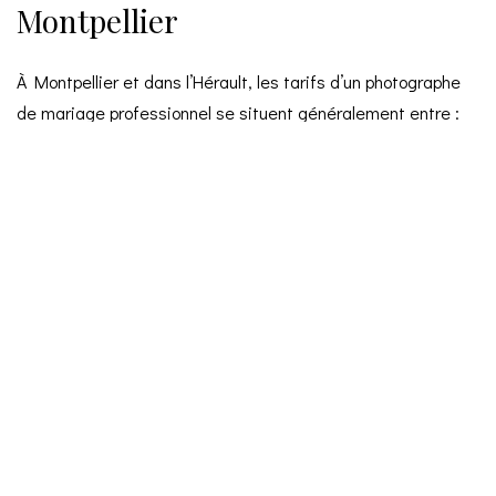
Montpellier
À Montpellier et dans l’Hérault, les tarifs d’un photographe
de mariage professionnel se situent généralement entre :
1 500 € et 2 000 €
pour une couverture partielle
2 000 € à 3 000 €
pour un reportage complet
3 000 € et plus
pour une prestation haut de gamme
incluant options et accompagnement premium
Ce qui influence le tarif
Le prix d’un photographe de mariage dépend de plusieurs
critères :