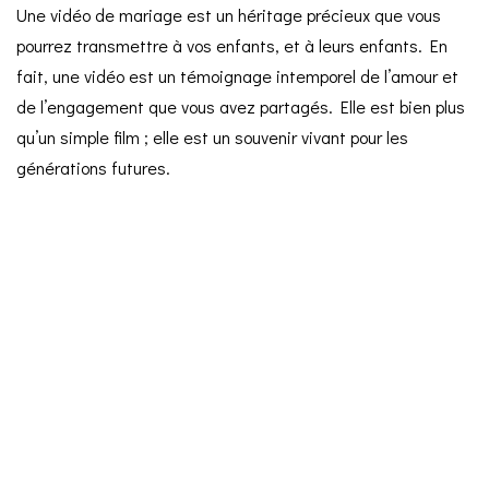
Une vidéo de mariage est un héritage précieux que vous
pourrez transmettre à vos enfants, et à leurs enfants. En
fait, une vidéo est un témoignage intemporel de l’amour et
de l’engagement que vous avez partagés. Elle est bien plus
qu’un simple film ; elle est un souvenir vivant pour les
générations futures.
Les vidéos de mariage sont des trésors à conserver, à revoir
et à partager. C’est un cadeau pour vous-même et vos
proches, mais aussi pour l’avenir. La vidéo permet de
capturer non seulement les moments de votre journée, mais
aussi les personnes présentes, les lieux, et l'ambiance de
l'époque.
7.
Un vidéaste pour
coordonner la prise de vue